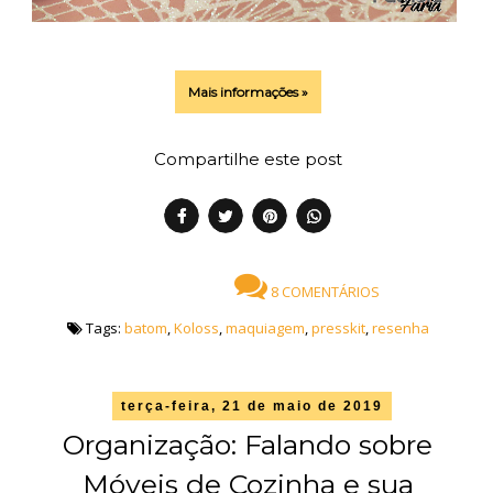
Mais informações »
Compartilhe este post
8 COMENTÁRIOS
Tags:
batom
,
Koloss
,
maquiagem
,
presskit
,
resenha
terça-feira, 21 de maio de 2019
Organização: Falando sobre
Móveis de Cozinha e sua