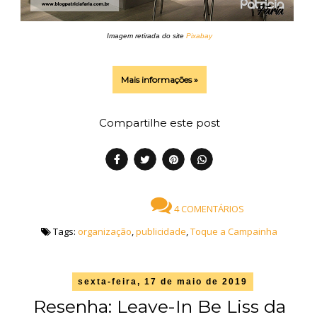
Imagem retirada do site
Pixabay
Mais informações »
Compartilhe este post
4 COMENTÁRIOS
Tags:
organização
,
publicidade
,
Toque a Campainha
sexta-feira, 17 de maio de 2019
Resenha: Leave-In Be Liss da