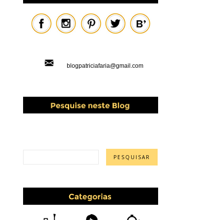
blogpatriciafaria@gmail.com
PESQUISAR ESTE BLOG