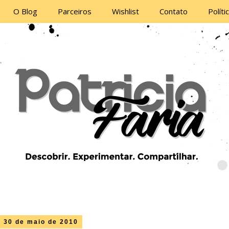
O Blog
Parceiros
Wishlist
Contato
Políti
 30 de maio de 2010