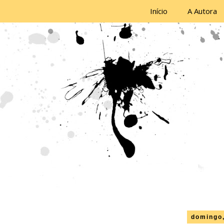
Início
A Autora
domingo,