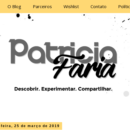
O Blog
Parceiros
Wishlist
Contato
Políti
feira, 25 de março de 2019