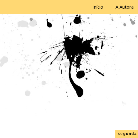
Início
A Autora
segunda-