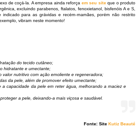
lexo de coçá-la. A empresa ainda reforça
em seu site
que o produto
gênica, excluindo parabenos, ftalatos, fenoxietanol, bisfenóis A e S,
 indicado para as grávidas e recém-mamães, porém não restrito
 exemplo, vibram neste momento!
dratação do tecido cutâneo;
o hidratante e umectante;
o valor nutritivo com ação emoliente e regeneradora;
das da pele, além de promover efeito umectante;
 e a capacidade da pele em reter água, melhorando a maciez e
 proteger a pele, deixando-a mais viçosa e saudável.
Fonte: Site
Kutiz Beauté