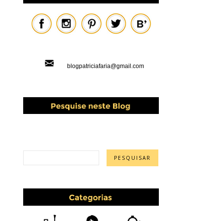
blogpatriciafaria@gmail.com
PESQUISAR ESTE BLOG