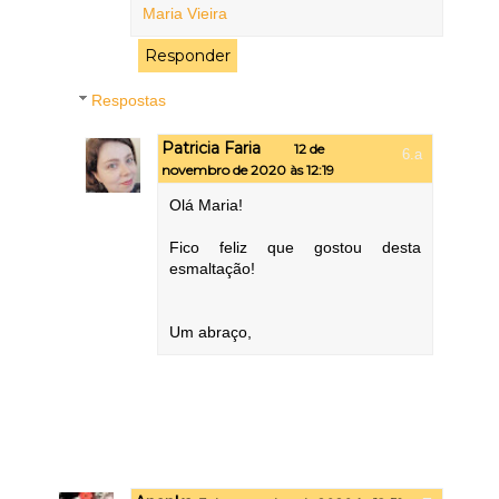
Maria Vieira
Responder
Respostas
Patricia Faria
12 de
novembro de 2020 às 12:19
Olá Maria!
Fico feliz que gostou desta
esmaltação!
Um abraço,