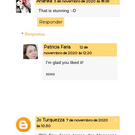
Ananka
3 de novembro de 2020 às 18:59
That is stunning :-D
Responder
Respostas
Patricia Faria
12 de
novembro de 2020 às 12:20
I'm glad you liked it!
xoxo
Jo Turquezza
7 de novembro de 2020
às 10:30