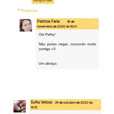
Responder
Respostas
Patricia Faria
18 de
novembro de 2020 às 16:41
Oie Pathy!
Não posso negar, concordo muito
contigo <3
Um abraço,
Sofia Veloso
29 de outubro de 2020 às
13:13