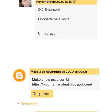
novembro de 2020 às 16:47
Olá Emerson!
Obrigada pela visita!
Um abraço,
Mari
2 de novembro de 2020 às 09:08
Muito show essa cor 🙌
https://blogmariianaleal.blogspot.com/
Responder
Respostas