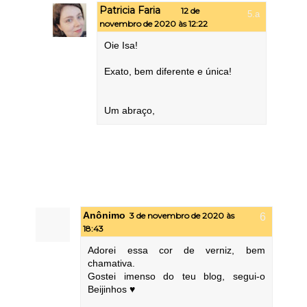
Patricia Faria
12 de
novembro de 2020 às 12:22
Oie Isa!
Exato, bem diferente e única!
Um abraço,
Anônimo
3 de novembro de 2020 às
18:43
Adorei essa cor de verniz, bem
chamativa.
Gostei imenso do teu blog, segui-o
Beijinhos ♥