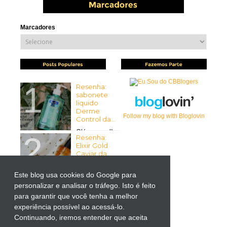
Marcadores
Resenha:
sabonete
líquido
Derme
Follow my blog with Bloglovin
Control da...
Olá pessoal!
Resenha:
Tudo bem com vocês? Espero
Elixir Gold
que sim ...
Caviar da
Mirra...
Olá pessoal!
Este blog usa cookies do Google para
Tudo bem
personalizar e analisar o tráfego. Isto é feito
Resenha:
com vocês? Espero que sim! ...
Liftactiv
para garantir que você tenha a melhor
Supreme
experiência possível ao acessá-lo.
para Olhos
Continuando, iremos entender que aceita
da Vichy