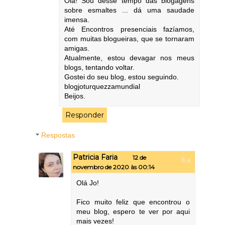
Olá! Sou desse tempo das blogagens
sobre esmaltes ... dá uma saudade
imensa.
Até Encontros presenciais fazíamos,
com muitas blogueiras, que se tornaram
amigas.
Atualmente, estou devagar nos meus
blogs, tentando voltar.
Gostei do seu blog, estou seguindo.
blogjoturquezzamundial
Beijos.
Responder
Respostas
Patricia Faria
12 de
novembro de 2020 às 00:14
Olá Jo!
Fico muito feliz que encontrou o
meu blog, espero te ver por aqui
mais vezes!