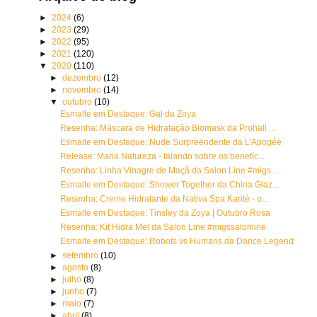
►
2024
(6)
►
2023
(29)
►
2022
(95)
►
2021
(120)
▼
2020
(110)
►
dezembro
(12)
►
novembro
(14)
▼
outubro
(10)
Esmalte em Destaque: Gal da Zoya
Resenha: Máscara de Hidratação Biomask da Prohall ...
Esmalte em Destaque: Nude Surpreendente da L'Apogée
Release: Maria Natureza - falando sobre os benefíc...
Resenha: Linha Vinagre de Maçã da Salon Line #migs...
Esmalte em Destaque: Shower Together da China Glaz...
Resenha: Creme Hidratante da Nativa Spa Karité - o...
Esmalte em Destaque: Tinsley da Zoya | Outubro Rosa
Resenha: Kit Hidra Mel da Salon Line #migssalonline
Esmalte em Destaque: Robots vs Humans da Dance Legend
►
setembro
(10)
►
agosto
(8)
►
julho
(8)
►
junho
(7)
►
maio
(7)
►
abril
(8)