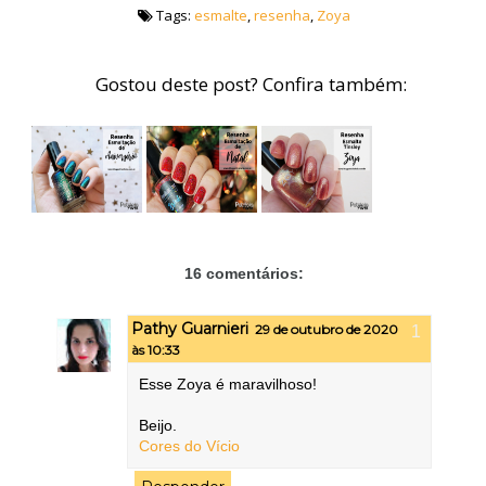
Tags:
esmalte
,
resenha
,
Zoya
Gostou deste post? Confira também:
16 comentários:
Pathy Guarnieri
29 de outubro de 2020
às 10:33
Esse Zoya é maravilhoso!
Beijo.
Cores do Vício