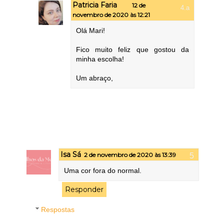
Patricia Faria
12 de
novembro de 2020 às 12:21
Olá Mari!
Fico muito feliz que gostou da
minha escolha!
Um abraço,
Isa Sá
2 de novembro de 2020 às 13:39
Uma cor fora do normal.
Responder
Respostas