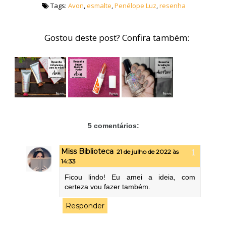
Tags:
Avon
,
esmalte
,
Penélope Luz
,
resenha
Gostou deste post? Confira também:
5 comentários:
Miss Biblioteca
21 de julho de 2022 às
14:33
Ficou lindo! Eu amei a ideia, com
certeza vou fazer também.
Responder