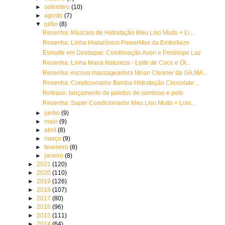
►
setembro
(10)
►
agosto
(7)
▼
julho
(8)
Resenha: Máscara de Hidratação Meu Liso Muito + Li...
Resenha: Linha Hialurônico PowerMax da Embelleze
Esmalte em Destaque: Combinação Avon e Penélope Luz
Resenha: Linha Maria Natureza - Leite de Coco e Ól...
Resenha: escova massageadora Moon Cleaner da GA.MA...
Resenha: Condicionador Bomba Hidratação Chocolate ...
Release: lançamento de paletas de sombras e pele
Resenha: Super Condicionador Meu Liso Muito + Liso...
►
junho
(9)
►
maio
(9)
►
abril
(8)
►
março
(9)
►
fevereiro
(8)
►
janeiro
(8)
►
2021
(120)
►
2020
(110)
►
2019
(126)
►
2018
(107)
►
2017
(80)
►
2016
(96)
►
2015
(111)
►
2014
(64)