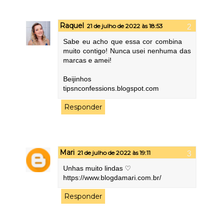
Raquel
21 de julho de 2022 às 18:53
Sabe eu acho que essa cor combina
muito contigo! Nunca usei nenhuma das
marcas e amei!
Beijinhos
tipsnconfessions.blogspot.com
Responder
Mari
21 de julho de 2022 às 19:11
Unhas muito lindas ♡
https://www.blogdamari.com.br/
Responder