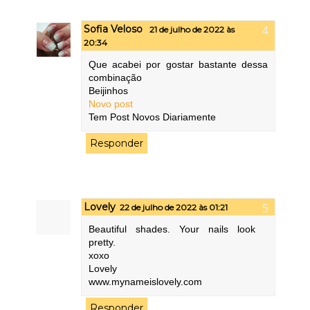
Sofia Veloso
21 de julho de 2022 às
20:34
Que acabei por gostar bastante dessa
combinação
Beijinhos
Novo post
Tem Post Novos Diariamente
Responder
Lovely
22 de julho de 2022 às 01:21
Beautiful shades. Your nails look
pretty.
xoxo
Lovely
www.mynameislovely.com
Responder