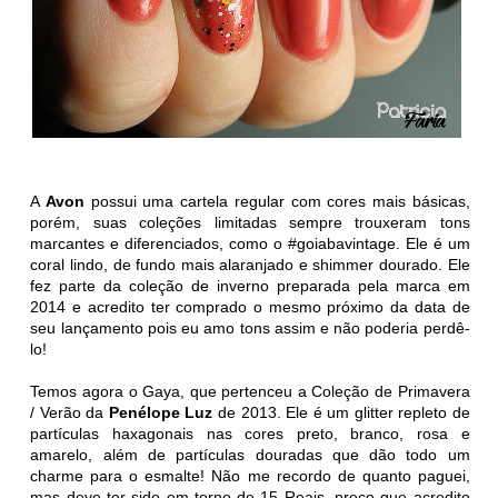
A
Avon
possui uma cartela regular com cores mais básicas,
porém, suas coleções limitadas sempre trouxeram tons
marcantes e diferenciados, como o #goiabavintage. Ele é um
coral lindo, de fundo mais alaranjado e shimmer dourado. Ele
fez parte da coleção de inverno preparada pela marca em
2014 e acredito ter comprado o mesmo próximo da data de
seu lançamento pois eu amo tons assim e não poderia perdê-
lo!
Temos agora o Gaya, que pertenceu a Coleção de Primavera
/ Verão da
Penélope Luz
de 2013. Ele é um glitter repleto de
partículas haxagonais nas cores preto, branco, rosa e
amarelo, além de partículas douradas que dão todo um
charme para o esmalte! Não me recordo de quanto paguei,
mas deve ter sido em torno de 15 Reais, preço que acredito