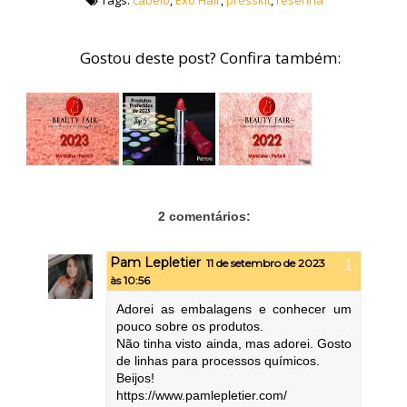
Tags:
cabelo
,
Exo Hair
,
presskit
,
resenha
Gostou deste post? Confira também:
2 comentários:
Pam Lepletier
11 de setembro de 2023
às 10:56
Adorei as embalagens e conhecer um
pouco sobre os produtos.
Não tinha visto ainda, mas adorei. Gosto
de linhas para processos químicos.
Beijos!
https://www.pamlepletier.com/