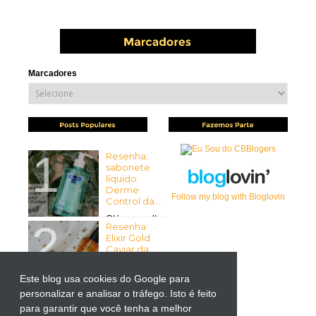
Marcadores
Resenha:
sabonete
líquido
Derme
Follow my blog with Bloglovin
Control da...
Olá pessoal!
Resenha:
Tudo bem com vocês? Espero
Elixir Gold
que sim ...
Caviar da
Mirra...
Olá pessoal!
Este blog usa cookies do Google para
Tudo bem
personalizar e analisar o tráfego. Isto é feito
Resenha:
com vocês? Espero que sim! ...
Liftactiv
para garantir que você tenha a melhor