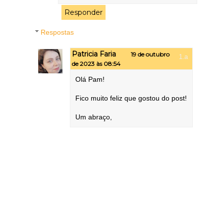
Responder
Respostas
Patricia Faria
19 de outubro
de 2023 às 08:54
Olá Pam!
Fico muito feliz que gostou do post!
Um abraço,