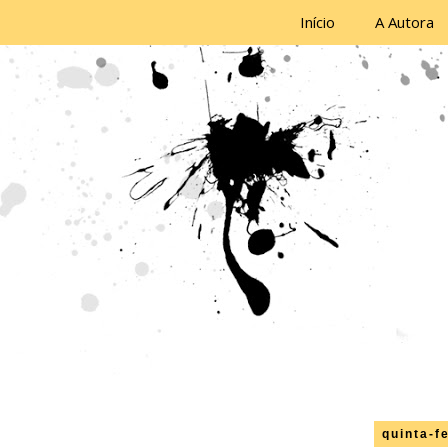
Início
A Autora
quinta-f