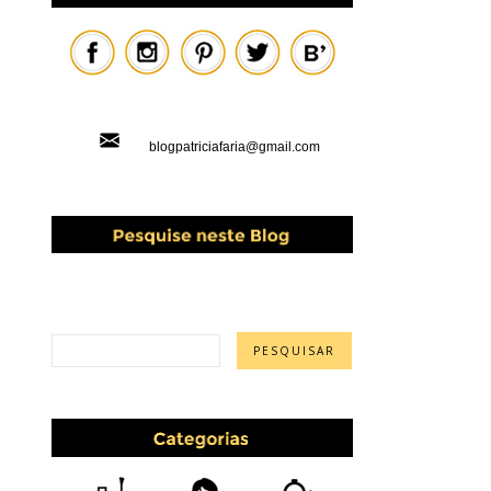
blogpatriciafaria@gmail.com
PESQUISAR ESTE BLOG