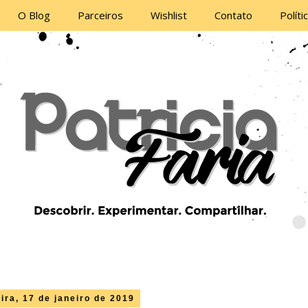
O Blog
Parceiros
Wishlist
Contato
Políti
eira, 17 de janeiro de 2019