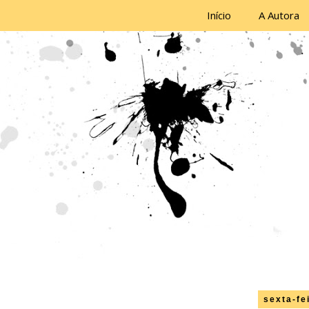
Início
A Autora
sexta-fe