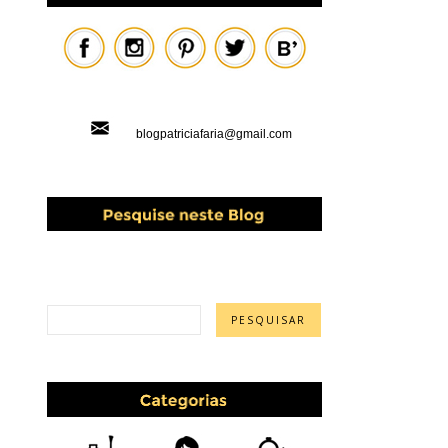
blogpatriciafaria@gmail.com
PESQUISAR ESTE BLOG