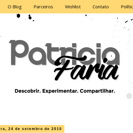
O Blog
Parceiros
Wishlist
Contato
Políti
ira, 24 de setembro de 2010