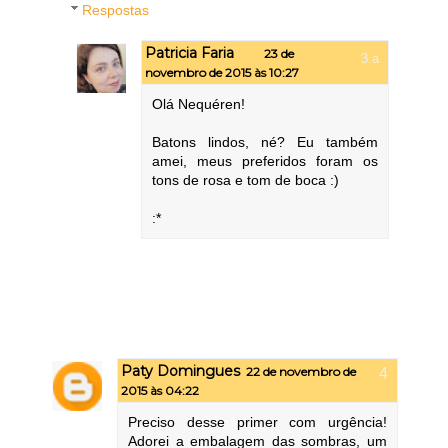
Respostas
Patricia Faria
23 de
novembro de 2015 às 10:27
Olá Nequéren!
Batons lindos, né? Eu também
amei, meus preferidos foram os
tons de rosa e tom de boca :)
:*
Paty Domingues
22 de novembro de
2015 às 04:22
Preciso desse primer com urgência!
Adorei a embalagem das sombras, um