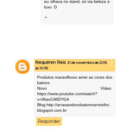
eu olhava no stand, só via beleza e
luxo :D
:*
Nequéren Reis
21 de novembro de 2015
às 10:39
Produtos maravilhoso amei as cores dos
batons
Novo Vídeo:
https://www.youtube.com/watch?
v=06avCiMDYGA
Blog:http://arrasandonobatomvermelho.
blogspot.com.br
Responder