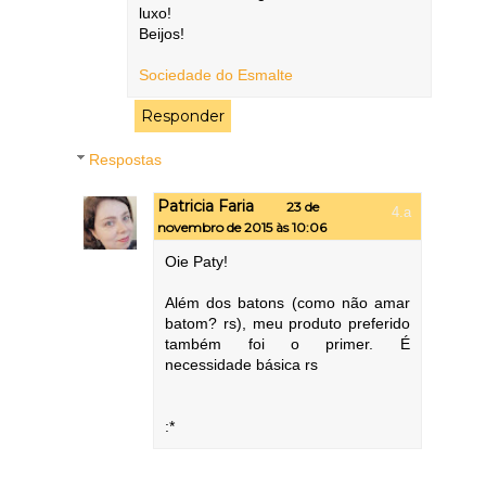
luxo!
Beijos!
Sociedade do Esmalte
Responder
Respostas
Patricia Faria
23 de
novembro de 2015 às 10:06
Oie Paty!
Além dos batons (como não amar
batom? rs), meu produto preferido
também foi o primer. É
necessidade básica rs
:*