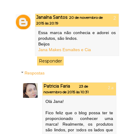
Janaína Santos
20 de novembro de
2015 às 20:19
Essa marca não conhecia e adorei os
produtos, são lindos.
Beijos
Jana Makes Esmaltes e Cia
Responder
Respostas
Patricia Faria
23 de
novembro de 2015 às 10:31
Olá Jana!
Fico feliz que o blog possa ter te
proporcionado conhecer uma
marca! Realmente, os produtos
são lindos, por todos os lados que