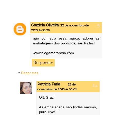
Graziela Oliveira
22 de novembro de
2015 às 18:29
não conhecia essa marca, adorei as
embalagens dos produtos, são lindas!
www.blogamorarosa.com
Responder
Respostas
Patricia Faria
23 de
novembro de 2015 às 10:01
Olá Grazi!
As embalagens são lindas mesmo,
puro luxo!