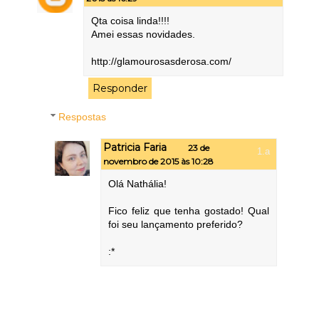
Qta coisa linda!!!!
Amei essas novidades.
http://glamourosasderosa.com/
Responder
Respostas
Patricia Faria
23 de
novembro de 2015 às 10:28
Olá Nathália!
Fico feliz que tenha gostado! Qual
foi seu lançamento preferido?
:*