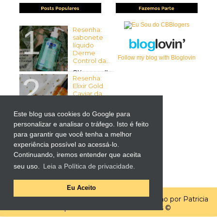
Resenha:
sabonete
líquido
Derme
Follow my blog with Bloglovin
Control da...
Olá pessoal!
Resenha:
Tudo bem com vocês? Espero
Elixir Gold
que sim ...
Caviar da
Mirra...
Olá pessoal!
Este blog usa cookies do Google para
Tudo bem
personalizar e analisar o tráfego. Isto é feito
Resenha:
com vocês? Espero que sim! ...
Liftactiv
para garantir que você tenha a melhor
Supreme
experiência possível ao acessá-lo.
para Olhos
Continuando, iremos entender que aceita
da Vichy
por Kutiz...
seu uso.
Leia a Política de privacidade.
-> Importante: O produto
apresentado neste post foi ...
Eu Aceito
Template por
Elaine Gaspareto
| Customização por Patricia
Faria | Todos os direitos reservados ©