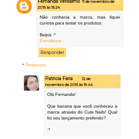
Fernanda Veríssimo
11 de novembro de
2015 às 15:24
Não conhecia a marca, mas fiquei
curiosa para testar os produtos.
Beijos :*
Esmaltezar
Responder
Respostas
Patricia Faria
12 de
novembro de 2015 às 19:44
Olá Fernanda!
Que bacana que você conheceu a
marca através do Cute Nails! Qual
foi seu lançamento preferido?
:*