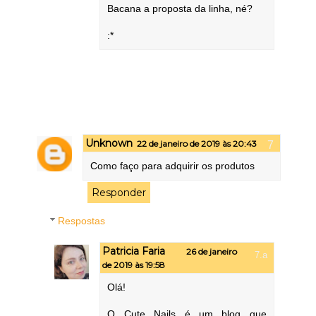
Bacana a proposta da linha, né?
:*
Unknown
22 de janeiro de 2019 às 20:43
Como faço para adquirir os produtos
Responder
Respostas
Patricia Faria
26 de janeiro
de 2019 às 19:58
Olá!
O Cute Nails é um blog que