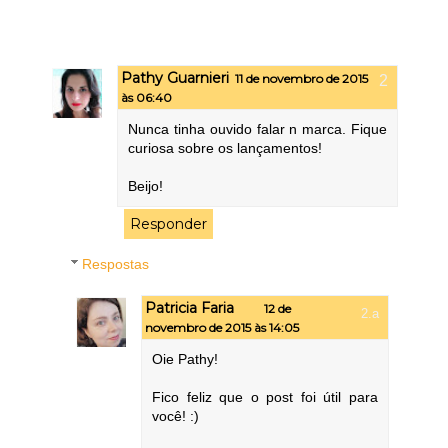
Pathy Guarnieri
11 de novembro de 2015
às 06:40
Nunca tinha ouvido falar n marca. Fique
curiosa sobre os lançamentos!
Beijo!
Responder
Respostas
Patricia Faria
12 de
novembro de 2015 às 14:05
Oie Pathy!
Fico feliz que o post foi útil para
você! :)