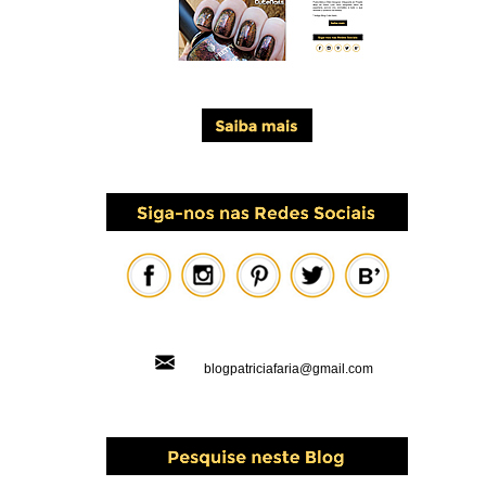
blogpatriciafaria@gmail.com