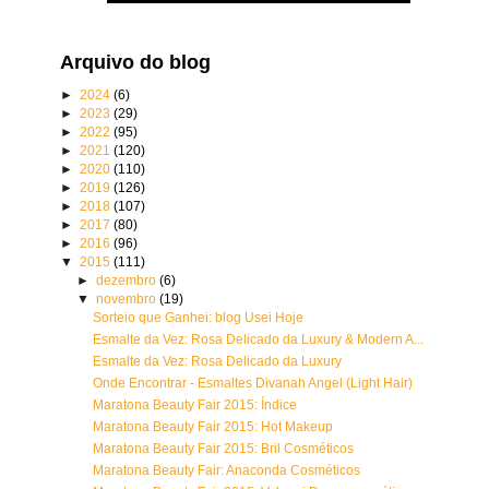
Arquivo do blog
►
2024
(6)
►
2023
(29)
►
2022
(95)
►
2021
(120)
►
2020
(110)
►
2019
(126)
►
2018
(107)
►
2017
(80)
►
2016
(96)
▼
2015
(111)
►
dezembro
(6)
▼
novembro
(19)
Sorteio que Ganhei: blog Usei Hoje
Esmalte da Vez: Rosa Delicado da Luxury & Modern A...
Esmalte da Vez: Rosa Delicado da Luxury
Onde Encontrar - Esmaltes Divanah Angel (Light Hair)
Maratona Beauty Fair 2015: Índice
Maratona Beauty Fair 2015: Hot Makeup
Maratona Beauty Fair 2015: Bril Cosméticos
Maratona Beauty Fair: Anaconda Cosméticos