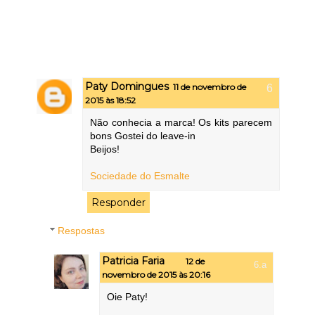
Paty Domingues
11 de novembro de
2015 às 18:52
Não conhecia a marca! Os kits parecem
bons Gostei do leave-in
Beijos!
Sociedade do Esmalte
Responder
Respostas
Patricia Faria
12 de
novembro de 2015 às 20:16
Oie Paty!