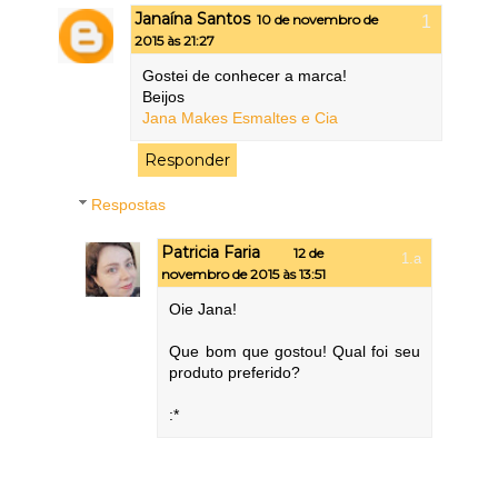
Janaína Santos
10 de novembro de
2015 às 21:27
Gostei de conhecer a marca!
Beijos
Jana Makes Esmaltes e Cia
Responder
Respostas
Patricia Faria
12 de
novembro de 2015 às 13:51
Oie Jana!
Que bom que gostou! Qual foi seu
produto preferido?
:*