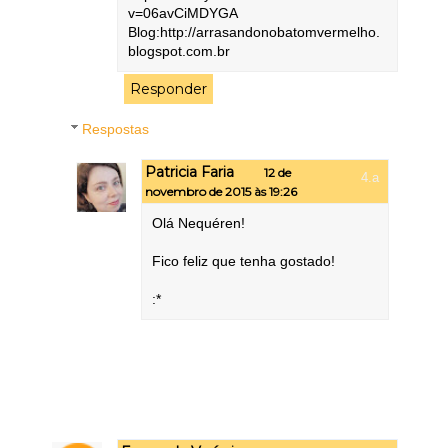
v=06avCiMDYGA
Blog:http://arrasandonobatomvermelho.
blogspot.com.br
Responder
Respostas
Patricia Faria
12 de
novembro de 2015 às 19:26
Olá Nequéren!
Fico feliz que tenha gostado!
:*