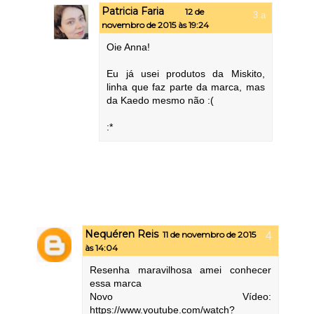
Patricia Faria
12 de
novembro de 2015 às 19:24
Oie Anna!
Eu já usei produtos da Miskito,
linha que faz parte da marca, mas
da Kaedo mesmo não :(
:*
Nequéren Reis
11 de novembro de 2015
às 14:04
Resenha maravilhosa amei conhecer
essa marca
Novo Vídeo:
https://www.youtube.com/watch?