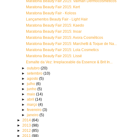
Maratona Beauty Fair 2015: Valmari Dermocosméticos
Maratona Beauty Fair 2015: Kert
Maratona Beauty Fair - Koloss
Lançamentos Beauty Fair - Light Hair
Maratona Beauty Fair 2015: Kaedo
Maratona Beauty Fair 2015: Inoar
Maratona Beauty Fair 2015: Avora Cosméticos
Maratona Beauty Fair 2015: Marchetti & Toque de Na...
Maratona Beauty Fair 2015: Lola Cosmetics
Maratona Beauty Fair 2015: Lissé
Esmalte da Vez: Irreplaceable da Essence & Brit In...
►
outubro
(20)
►
setembro
(10)
►
agosto
(5)
►
julho
(6)
►
junho
(5)
►
maio
(14)
►
abril
(14)
►
março
(4)
►
fevereiro
(3)
►
janeiro
(5)
►
2014
(64)
►
2013
(98)
►
2012
(85)
►
2011
(98)