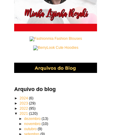
Arquivo do blog
►
2024
(6)
►
2023
(29)
►
2022
(95)
▼
2021
(120)
►
dezembro
(13)
►
novembro
(10)
►
outubro
(9)
►
setembro
(9)