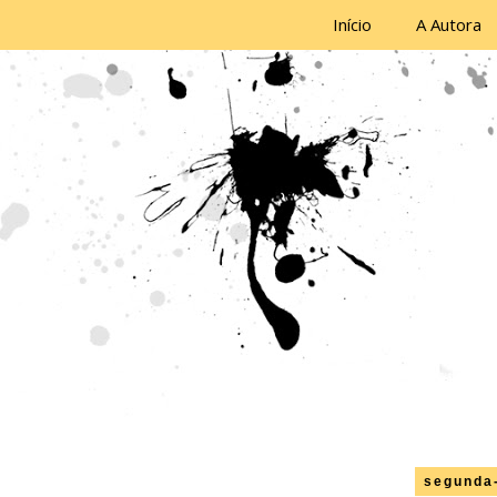
Início
A Autora
segunda-