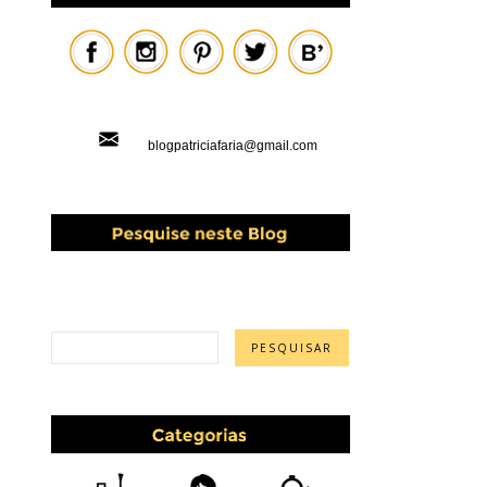
blogpatriciafaria@gmail.com
PESQUISAR ESTE BLOG