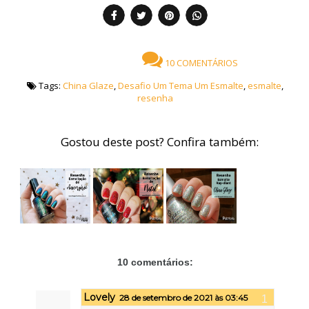
10 COMENTÁRIOS
Tags:
China Glaze
,
Desafio Um Tema Um Esmalte
,
esmalte
,
resenha
Gostou deste post? Confira também:
10 comentários:
Lovely
28 de setembro de 2021 às 03:45