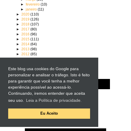
►
fevereiro
(10)
►
janeiro
(11)
►
2020
(110)
►
2019
(126)
►
2018
(107)
►
2017
(80)
►
2016
(96)
►
2015
(111)
►
2014
(64)
►
2013
(98)
►
2012
(85)
►
2011
(98)
►
2010
(106)
Este blog usa cookies do Google para
personalizar e analisar o tráfego. Isto é feito
para garantir que você tenha a melhor
experiência possível ao acessá-lo.
Continuando, iremos entender que aceita
seu uso.
Leia a Política de privacidade.
3,661,074
Eu Aceito