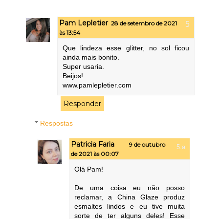
Pam Lepletier
28 de setembro de 2021
às 13:54
Que lindeza esse glitter, no sol ficou
ainda mais bonito.
Super usaria.
Beijos!
www.pamlepletier.com
Responder
Respostas
Patricia Faria
9 de outubro
de 2021 às 00:07
Olá Pam!
De uma coisa eu não posso
reclamar, a China Glaze produz
esmaltes lindos e eu tive muita
sorte de ter alguns deles! Esse