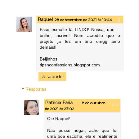
Raquel
28 de setembro de 2021 às 10:44
Esse esmalte tá LINDO! Nossa, que
brilho, incrível. Nem acredito que o
projeto já fez um ano omgg amo
demais!!
Beijinhos
tipsnconfessions.blogspot.com
Responder
Respostas
Patricia Faria
8 de outubro
de 2021 às 23:02
Oie Raquel!
Não posso negar, acho que foi
uma boa escolha, ele é realmente