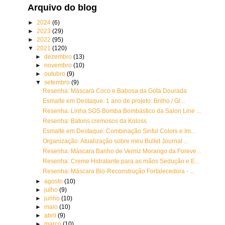
Arquivo do blog
►
2024
(6)
►
2023
(29)
►
2022
(95)
▼
2021
(120)
►
dezembro
(13)
►
novembro
(10)
►
outubro
(9)
▼
setembro
(9)
Resenha: Máscara Coco e Babosa da Gota Dourada
Esmalte em Destaque: 1 ano de projeto: Brilho / Gl...
Resenha: Linha SOS Bomba Bombástico da Salon Line ...
Resenha: Batons cremosos da Koloss
Esmalte em Destaque: Combinação Sinful Colors e Im...
Organização: Atualização sobre meu Bullet Journal ...
Resenha: Máscara Banho de Verniz Morango da Foreve...
Resenha: Creme Hidratante para as mãos Sedução e E...
Resenha: Máscara Bio-Reconstrução Fortalecedora - ...
►
agosto
(10)
►
julho
(9)
►
junho
(10)
►
maio
(10)
►
abril
(9)
►
março
(10)