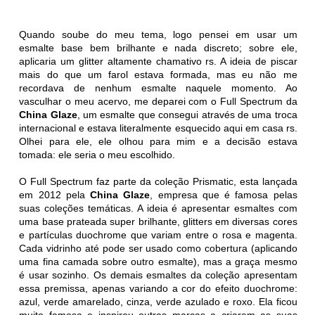
Quando soube do meu tema, logo pensei em usar um
esmalte base bem brilhante e nada discreto; sobre ele,
aplicaria um glitter altamente chamativo rs. A ideia de piscar
mais do que um farol estava formada, mas eu não me
recordava de nenhum esmalte naquele momento. Ao
vasculhar o meu acervo, me deparei com o Full Spectrum da
China Glaze
, um esmalte que consegui através de uma troca
internacional e estava literalmente esquecido aqui em casa rs.
Olhei para ele, ele olhou para mim e a decisão estava
tomada: ele seria o meu escolhido.
O Full Spectrum faz parte da coleção Prismatic, esta lançada
em 2012 pela
China Glaze
, empresa que é famosa pelas
suas coleções temáticas. A ideia é apresentar esmaltes com
uma base prateada super brilhante, glitters em diversas cores
e partículas duochrome que variam entre o rosa e magenta.
Cada vidrinho até pode ser usado como cobertura (aplicando
uma fina camada sobre outro esmalte), mas a graça mesmo
é usar sozinho. Os demais esmaltes da coleção apresentam
essa premissa, apenas variando a cor do efeito duochrome:
azul, verde amarelado, cinza, verde azulado e roxo. Ela ficou