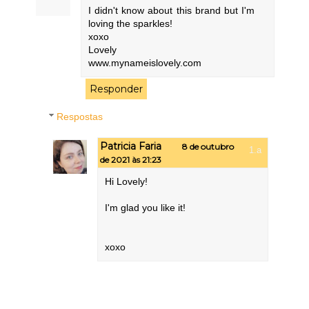
I didn't know about this brand but I'm
loving the sparkles!
xoxo
Lovely
www.mynameislovely.com
Responder
Respostas
Patricia Faria
8 de outubro
de 2021 às 21:23
Hi Lovely!
I'm glad you like it!
xoxo