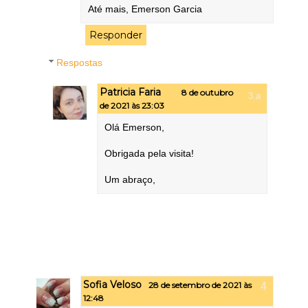
Até mais, Emerson Garcia
Responder
Respostas
Patricia Faria
8 de outubro
de 2021 às 23:03
Olá Emerson,
Obrigada pela visita!
Um abraço,
Sofia Veloso
28 de setembro de 2021 às
12:48