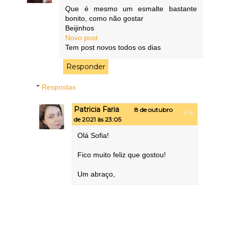
Que é mesmo um esmalte bastante
bonito, como não gostar
Beijinhos
Novo post
Tem post novos todos os dias
Responder
Respostas
Patricia Faria
8 de outubro
de 2021 às 23:05
Olá Sofia!
Fico muito feliz que gostou!
Um abraço,