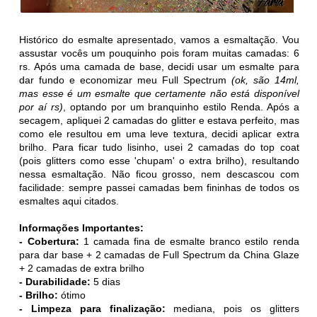
Histórico do esmalte apresentado, vamos a esmaltação. Vou
assustar vocês um pouquinho pois foram muitas camadas: 6
rs. Após uma camada de base, decidi usar um esmalte para
dar fundo e economizar meu Full Spectrum
(ok, são 14ml,
mas esse é um esmalte que certamente não está disponível
por aí rs)
, optando por um branquinho estilo Renda. Após a
secagem, apliquei 2 camadas do glitter e estava perfeito, mas
como ele resultou em uma leve textura, decidi aplicar extra
brilho. Para ficar tudo lisinho, usei 2 camadas do top coat
(pois glitters como esse 'chupam' o extra brilho), resultando
nessa esmaltação. Não ficou grosso, nem descascou com
facilidade: sempre passei camadas bem fininhas de todos os
esmaltes aqui citados.
Informações Importantes:
- Cobertura:
1 camada fina de esmalte branco estilo renda
para dar base + 2 camadas de Full Spectrum da China Glaze
+ 2 camadas de extra brilho
- Durabilidade:
5 dias
- Brilho:
ótimo
- Limpeza para finalização:
mediana, pois os glitters