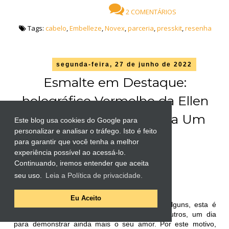
2 COMENTÁRIOS
Tags:
cabelo
,
Embelleze
,
Novex
,
parceria
,
presskit
,
resenha
segunda-feira, 27 de junho de 2022
Esmalte em Destaque:
holográfico Vermelho da Ellen
Gold | Desafio Um Tema Um
Este blog usa cookies do Google para
personalizar e analisar o tráfego. Isto é feito
Esmalte
para garantir que você tenha a melhor
Texto por
Patricia Faria
experiência possível ao acessá-lo.
Continuando, iremos entender que aceita
Oi oi povo!
seu uso.
Leia a Política de privacidade.
Tudo bem com vocês? Espero que sim!
Eu Aceito
12 de junho é o Dia dos Namorados. Para alguns, esta é
apenas uma data comercial; para (muitos) outros, um dia
para demonstrar ainda mais o seu amor. Por este motivo,