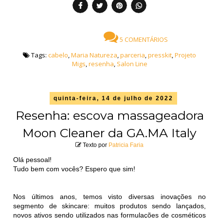
5 COMENTÁRIOS
Tags:
cabelo
,
Maria Natureza
,
parceria
,
presskit
,
Projeto
Migs
,
resenha
,
Salon Line
quinta-feira, 14 de julho de 2022
Resenha: escova massageadora
Moon Cleaner da GA.MA Italy
Texto por
Patricia Faria
Olá pessoal!
Tudo bem com vocês? Espero que sim!
Nos últimos anos, temos visto diversas inovações no
segmento de skincare: muitos produtos sendo lançados,
novos ativos sendo utilizados nas formulações de cosméticos