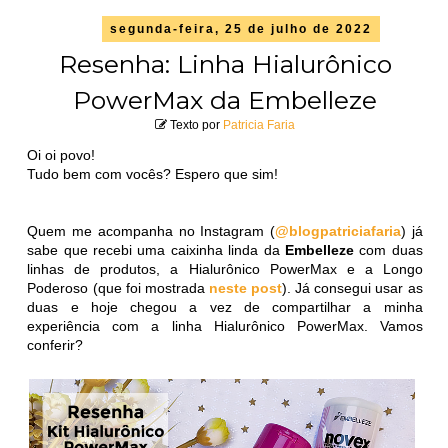
segunda-feira, 25 de julho de 2022
Resenha: Linha Hialurônico
PowerMax da Embelleze
Texto por
Patricia Faria
Oi oi povo!
Tudo bem com vocês? Espero que sim!
Quem me acompanha no Instagram (
@blogpatriciafaria
) já
sabe que recebi uma caixinha linda da
Embelleze
com duas
linhas de produtos, a Hialurônico PowerMax e a Longo
Poderoso (que foi mostrada
neste post
). Já consegui usar as
duas e hoje chegou a vez de compartilhar a minha
experiência com a linha Hialurônico PowerMax. Vamos
conferir?