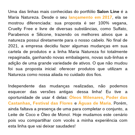
Uma das linhas mais conhecidas do portfólio
Salon Line
é a
Maria Natureza. Desde o seu
lançamento em 2017
, ela se
mostrou diferenciada: sua proposta é ser 100% vegana,
Cruelty Free e livre de diversas substâncias, como Sulfato,
Parabenos e Silicone, trazendo os melhores ativos que a
natureza possui diretamente para o nosso cabelo. No final de
2021, a empresa decidiu fazer algumas mudanças em sua
cartela de produtos e a linha Maria Natureza foi totalmente
repaginada, ganhando novas embalagens, novas sub-linhas e
adição de uma grande variedade de ativos. O que não mudou
foi sua proposta inicial: oferecer produtos que utilizam a
Natureza como nossa aliada no cuidado dos fios.
Independente das mudanças realizadas, não podemos
esquecer das versões antigas dessa linha! Eu tive a
oportunidade de usar 4 delas:
Óleos Milenares
,
Poder das
Castanhas
,
Festival das Flores
e
Águas de Maria
. Porém,
ainda faltava a presença de uma para completar o conjunto, a
Leite de Coco e Óleo de Monoï. Hoje mudamos este cenário
pois vou compartilhar com vocês a minha experiência com
esta linha que vai deixar saudades!