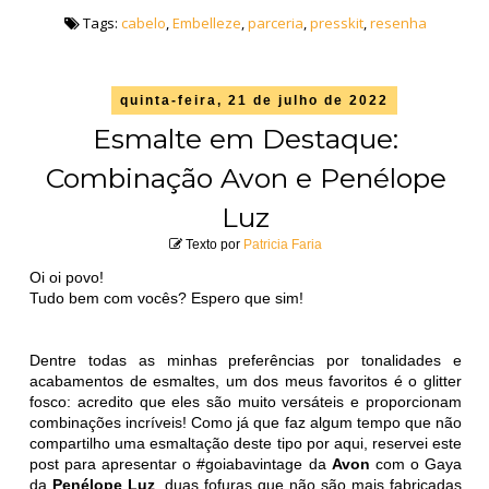
Tags:
cabelo
,
Embelleze
,
parceria
,
presskit
,
resenha
quinta-feira, 21 de julho de 2022
Esmalte em Destaque:
Combinação Avon e Penélope
Luz
Texto por
Patricia Faria
Oi oi povo!
Tudo bem com vocês? Espero que sim!
Dentre todas as minhas preferências por tonalidades e
acabamentos de esmaltes, um dos meus favoritos é o glitter
fosco: acredito que eles são muito versáteis e proporcionam
combinações incríveis! Como já que faz algum tempo que não
compartilho uma esmaltação deste tipo por aqui, reservei este
post para apresentar o #goiabavintage da
Avon
com o Gaya
da
Penélope Luz
, duas fofuras que não são mais fabricadas