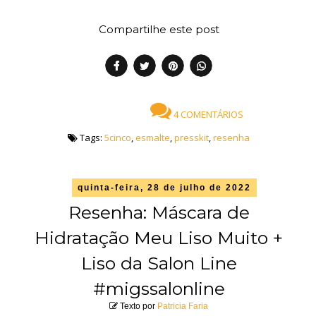
Compartilhe este post
4 COMENTÁRIOS
Tags:
5cinco
,
esmalte
,
presskit
,
resenha
quinta-feira, 28 de julho de 2022
Resenha: Máscara de
Hidratação Meu Liso Muito +
Liso da Salon Line
#migssalonline
Texto por
Patricia Faria