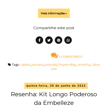
Mais informações »
Compartilhe este post
3 COMENTÁRIOS
Tags:
cabelo
,
parceria
,
presskit
,
Projeto Migs
,
resenha
,
Salon
Line
quinta-feira, 30 de junho de 2022
Resenha: Kit Longo Poderoso
da Embelleze