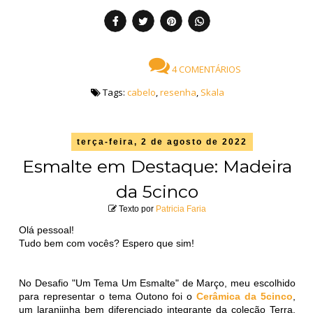
4 COMENTÁRIOS
Tags:
cabelo
,
resenha
,
Skala
terça-feira, 2 de agosto de 2022
Esmalte em Destaque: Madeira
da 5cinco
Texto por
Patricia Faria
Olá pessoal!
Tudo bem com vocês? Espero que sim!
No Desafio "Um Tema Um Esmalte" de Março, meu escolhido
para representar o tema Outono foi o
Cerâmica da 5cinco
,
um laranjinha bem diferenciado integrante da coleção Terra.