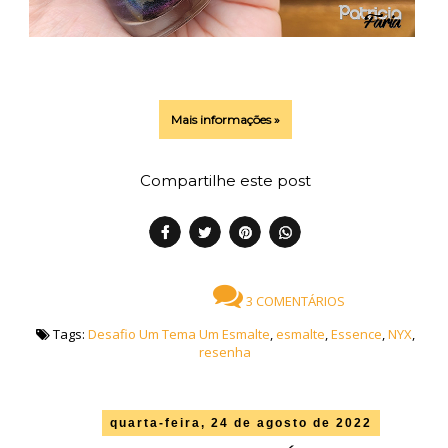
Mais informações »
Compartilhe este post
3 COMENTÁRIOS
Tags:
Desafio Um Tema Um Esmalte
,
esmalte
,
Essence
,
NYX
,
resenha
quarta-feira, 24 de agosto de 2022